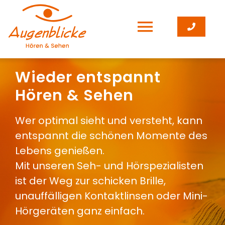
Zum
Inhalt
Toggle
Toggle
springen
Navigatio
Wittenberge: 03877 565 88 44
Navigati
Hörgeräte
Wieder entspannt
Hören & Sehen
Pritzwalk: 03395 40 19 101
Brillen & Kontaktlinsen
Wer optimal sieht und versteht, kann
Kyritz: Eröffnung Sommer’24
Über uns
entspannt die schönen Momente des
Lebens genießen.
Mit unseren Seh- und Hörspezialisten
Aktuelles & Aktionen
ist der Weg zur schicken Brille,
unauffälligen Kontaktlinsen oder Mini-
Kontakt
Hörgeräten ganz einfach.