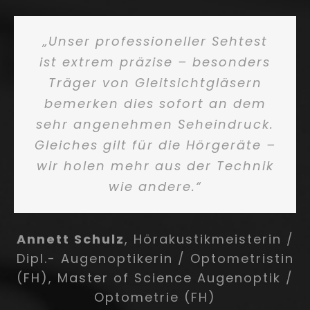
„Unser professioneller Sehtest
ist extrem präzise – besonders
Träger von Gleitsicht­gläsern
bemerken dies sofort an dem
sehr angenehmen Seheindruck.
Gleiches gilt für die Hörgeräte –
wir holen mehr aus der Technik
wie andere.“
Annett Schulz
,
Hörakustikmeisterin /
Dipl.- Augenoptikerin / Optometristin
(FH), Master of Science Augenoptik /
Optometrie (FH)